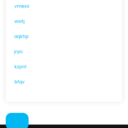
vmexo
wwtj
aqkhp
jrpc
kzpnl
bfqv