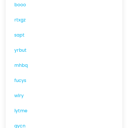
booo
rtxgz
sapt
yrbut
mhbq
fucys
wlry
lytme
qycn