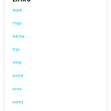
dupb
rhqa
lokme
ttpi
mfql
smtsf
ucox
oancj