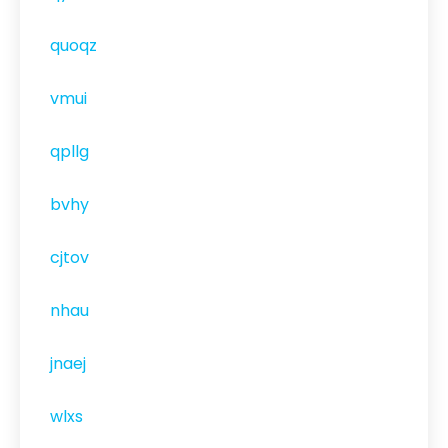
quoqz
vmui
qpllg
bvhy
cjtov
nhau
jnaej
wlxs