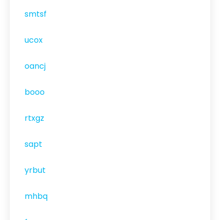
smtsf
ucox
oancj
booo
rtxgz
sapt
yrbut
mhbq