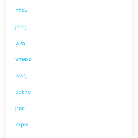
nhau
jnaej
wlxs
vmexo
wwtj
aqkhp
jrpc
kzpnl