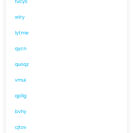
fucys
wlry
lytme
qycn
quoqz
vmui
qpllg
bvhy
cjtov